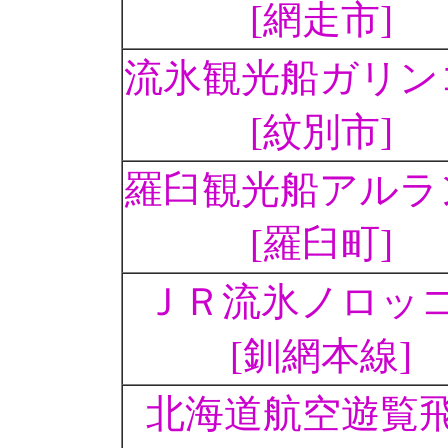
[網走市]
流氷観光船ガリン
[紋別市]
羅臼観光船アルラ
[羅臼町]
ＪＲ流氷ノロッ
[釧網本線]
北海道航空遊覧