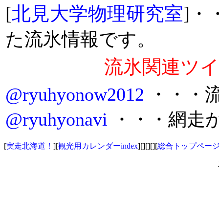
[
北見大学物理研究室
]
・
た流氷情報です。
流氷関連ツ
@ryuhyonow2012
・・・
@ryuhyonavi
・・・網走
[
実走北海道！
][
観光用カレンダーindex
][][][][
総合トップペー