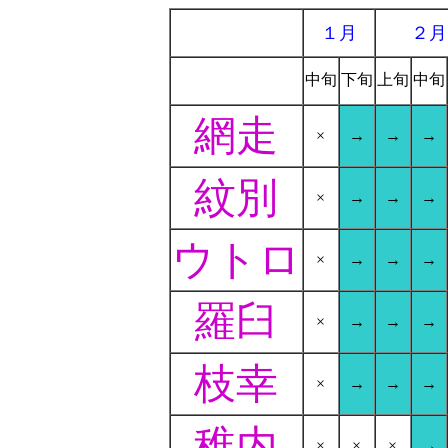
-
１月
２月
-
中旬
下旬
上旬
中旬
網走
×
→
→
→
紋別
×
→
→
→
ウトロ
×
→
→
→
羅臼
×
→
→
→
枝幸
×
→
→
→
稚内
×
×
×
→