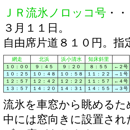
ＪＲ流氷ノロッコ号
・・
３月１１日。
自由席片道８１０円。指
網走
北浜
浜小清水
知床斜里
１０：００
９：４５
９：２０
８：５５
←２号
１０：２５
１０：４８
１０：５８
１１：２２
→１号
１２：５７
１２：４２
１２：２２
１１：５７
←４号
１３：５７
１４：２０
１４：３１
１４：５５
→３号
流氷を車窓から眺めるた
中には窓向きに設置され