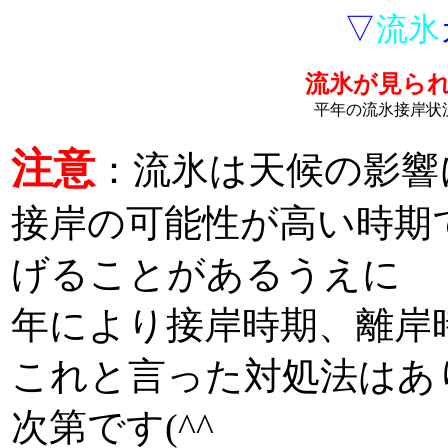
▽
流氷
流氷が見ら
平年の流氷接岸状
注意
：流氷は天候の影響
接岸の可能性が高い時期
げることがあるうえに
年により接岸時期、離岸
これと言った対処法はあ
次第です(^^ゞ