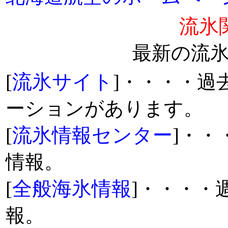
流氷
最新の流
[
流氷サイト
]
・・・・過
ーションがあります。
[
流氷情報センター
]
・・
情報。
[
全般海氷情報
]
・・・・
報。